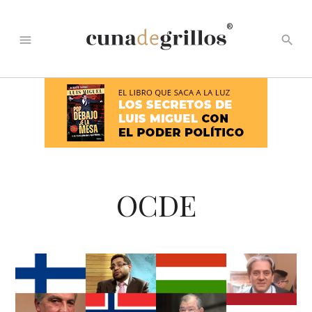
®
menu
search
OCDE