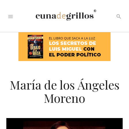
®
menu
search
María de los Ángeles
Moreno