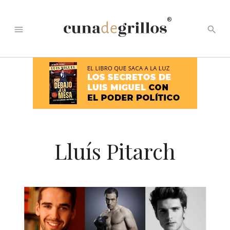
®
menu
search
Lluís Pitarch