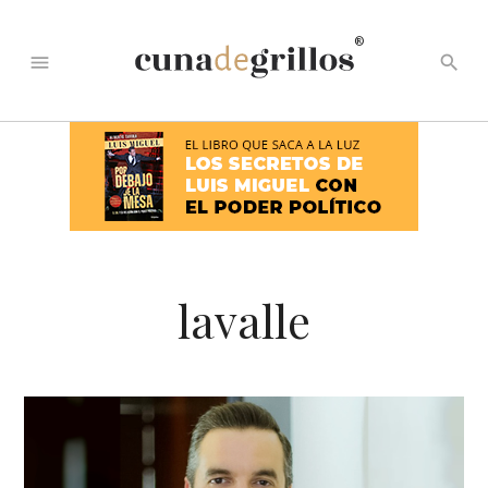
®
menu
search
lavalle