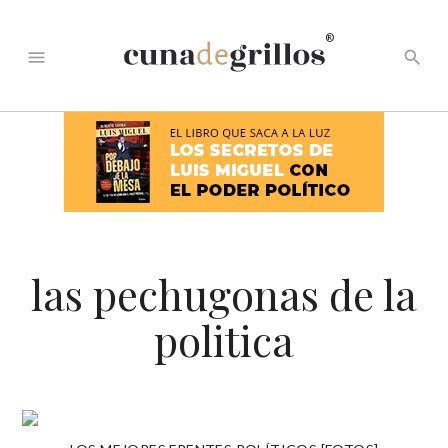
®
menu
search
las pechugonas de la
politica