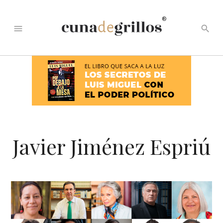
®
menu
search
Javier Jiménez Espriú