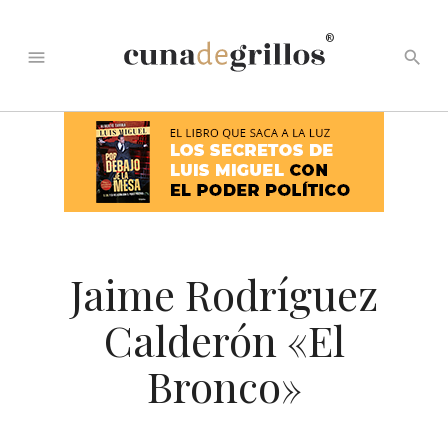
®
menu
search
Jaime Rodríguez
Calderón «El
Bronco»