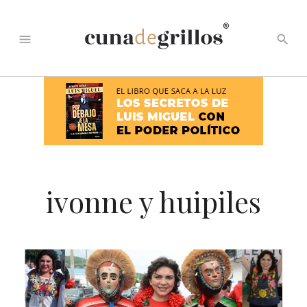
®
menu
search
ivonne y huipiles