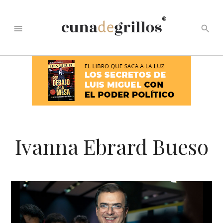
®
menu
search
Ivanna Ebrard Bueso