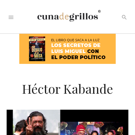
®
menu
search
Héctor Kabande