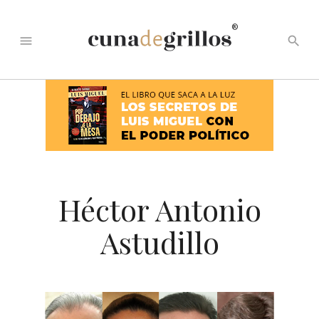
®
menu
search
Héctor Antonio
Astudillo