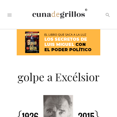
®
menu
search
golpe a Excélsior