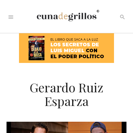
®
menu
search
Gerardo Ruiz
Esparza