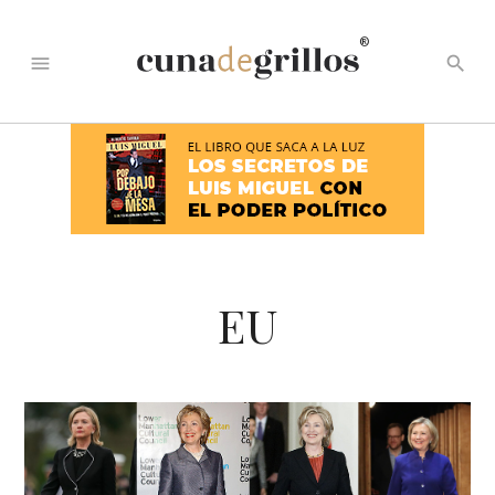
®
menu
search
EU