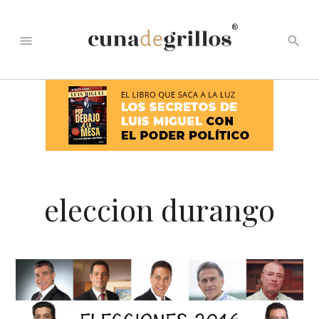
®
menu
search
eleccion durango