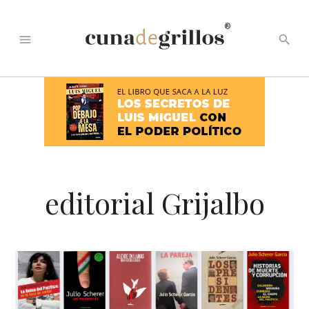
®
menu
search
editorial Grijalbo