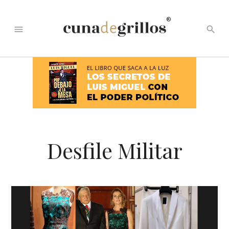
®
menu
search
Desfile Militar