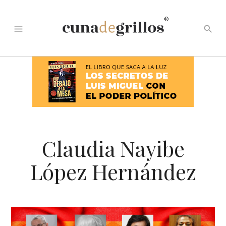
®
menu
search
Claudia Nayibe
López Hernández