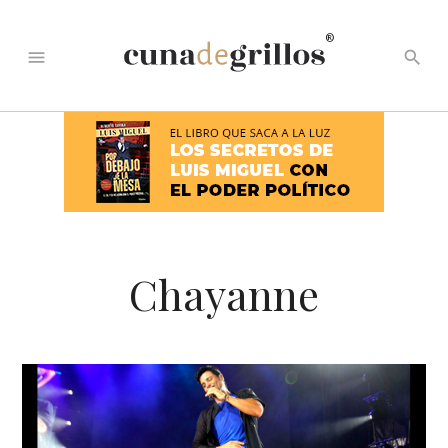
®
menu
search
Chayanne