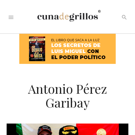
®
menu
search
Antonio Pérez
Garibay