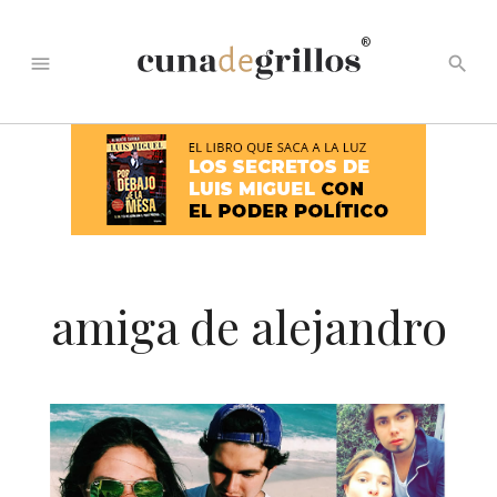
®
menu
search
amiga de alejandro