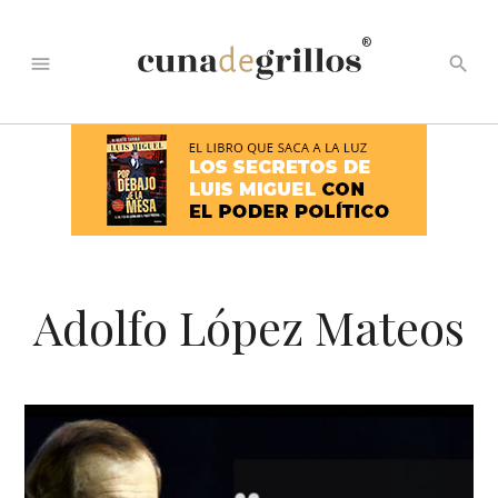
®
menu
search
Adolfo López Mateos