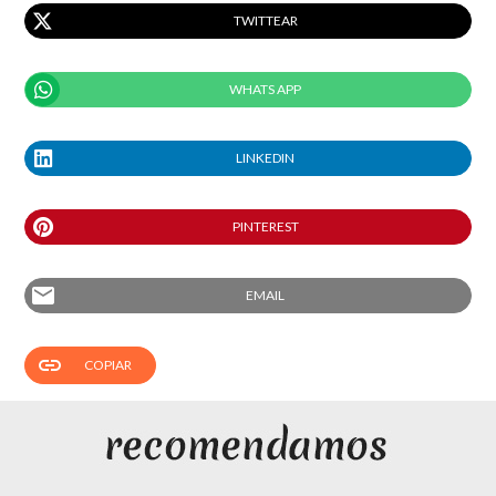
TWITTEAR
WHATS APP
LINKEDIN
PINTEREST
email
EMAIL
link
COPIAR