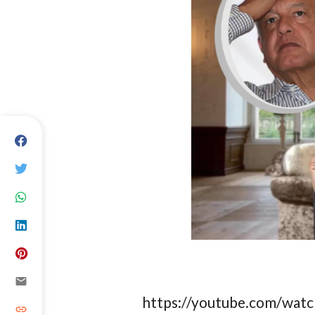
email
https://youtube.com/wat
link