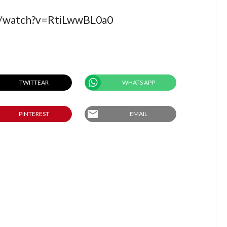
m/watch?v=RtiLwwBL0a0
TWITTEAR
WHATS APP
email
PINTEREST
EMAIL