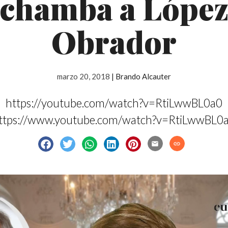
chamba a Lópe
Obrador
marzo 20, 2018
|
Brando Alcauter
https://youtube.com/watch?v=RtiLwwBL0a0
ttps://www.youtube.com/watch?v=RtiLwwBL0
email
link