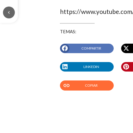
https://www.youtube.co
chevron_left
TEMAS:
COMPARTIR
LINKEDIN
link
COPIAR