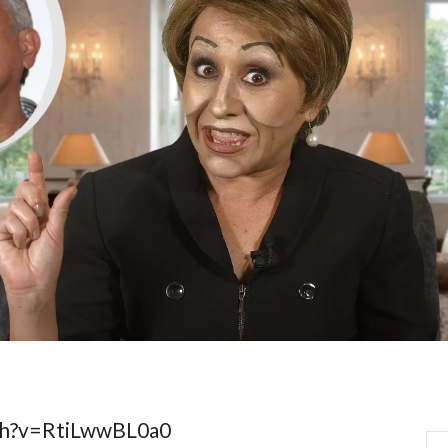
ch?v=RtiLwwBL0a0