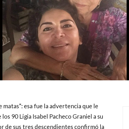
me matas”: esa fue la advertencia que le
e los 90
Ligia Isabel Pacheco Graniel
a su
or de sus tres descendientes confirmó la