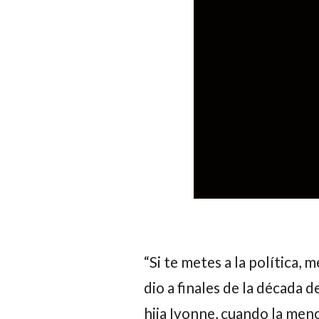
“Si te metes a la política, 
dio a finales de la década d
hija
Ivonne
, cuando la men