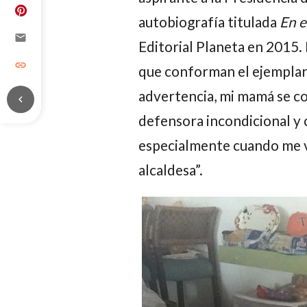
autobiografía titulada
En el
email
Editorial Planeta en 2015. 
link
que conforman el ejempla
advertencia, mi mamá se co
chevron_left
defensora incondicional y c
especialmente cuando me v
alcaldesa”.