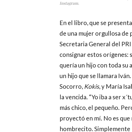
Instagram.
En el libro, que se present
de una mujer orgullosa de 
Secretaria General del PRI
consignar estos orígenes: 
quería un hijo con toda su a
un hijo que se llamara
Iván
.
Socorro
,
Kokis
, y
María Isa
la vencida. “Yo iba a ser x´
más chico, el pequeño. Pero
proyectó en mí. No es que
hombrecito. Simplemente me