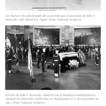
Lee Harvey Oswald después de su arresto por el asesinato de John F.
Kennedy y del Oficial J.D. Tippit. (Foto: National Archives)
Féretro de John F. Kennedy, cubierto con la bandera estadounidense,
durante los funerales celebrados en Washington el 23 de noviembre de
1963. (Foto: National Archives)