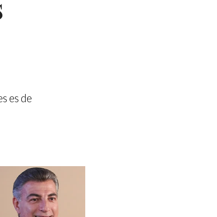
s
es es de