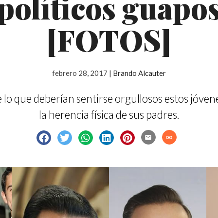
políticos guapo
[FOTOS]
febrero 28, 2017
|
Brando Alcauter
 lo que deberían sentirse orgullosos estos jóven
la herencia física de sus padres.
email
link