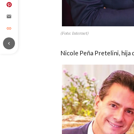
email
link
(Foto: Internet)
chevron_left
Nicole Peña Pretelini
, hija