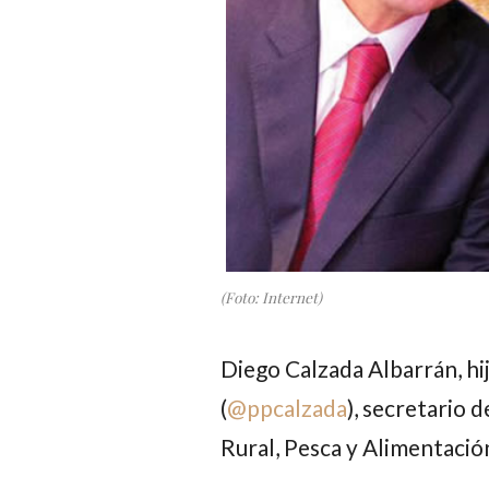
(Foto: Internet)
Diego Calzada Albarrán
, h
(
@
ppcalzada
), secretario 
Rural, Pesca y Alimentació