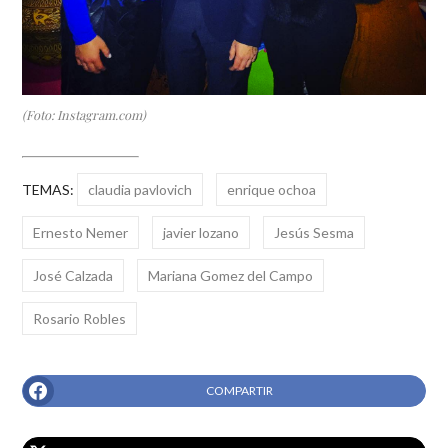
(Foto: Instagram.com)
TEMAS:
claudia pavlovich
enrique ochoa
Ernesto Nemer
javier lozano
Jesús Sesma
José Calzada
Mariana Gomez del Campo
Rosario Robles
COMPARTIR