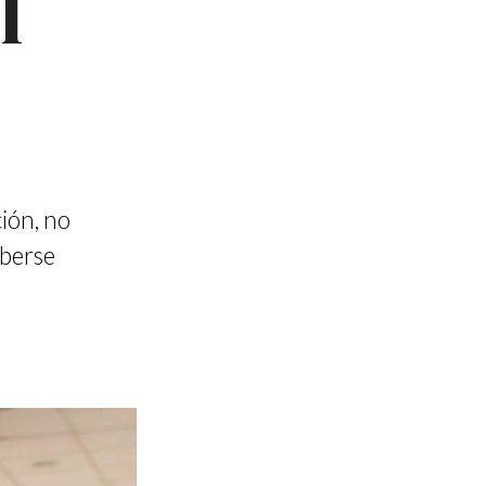
l
ción, no
aberse