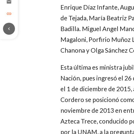
email
Enrique Díaz Infante, Aug
link
de Tejada, María Beatriz P
Badilla. Miguel Angel Manc
chevron_left
Magaloni, Porfirio Muñoz L
Chanona y Olga Sánchez C
Esta última es ministra jub
Nación, pues ingresó el 26
el 1 de diciembre de 2015, 
Cordero
se posicionó como 
noviembre de 2013 en entr
Azteca Trece, conducido p
por la UNAM, a la pregunta