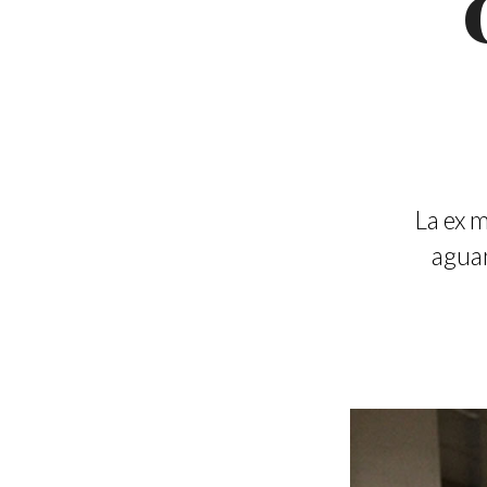
La ex m
aguan