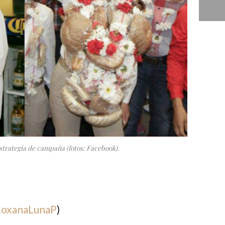
estrategia de campaña (fotos: Facebook).
oxanaLunaP
)