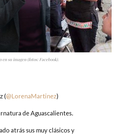
 en su imagen (fotos: Facebook).
 (
@
LorenaMartinez
)
ernatura de Aguascalientes.
jado atrás sus muy clásicos y