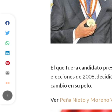
El que fuera candidato pres
email
elecciones de 2006, decidi
link
cambio en su pelo.
chevron_left
Ver
Peña Nieto y Moreno Va