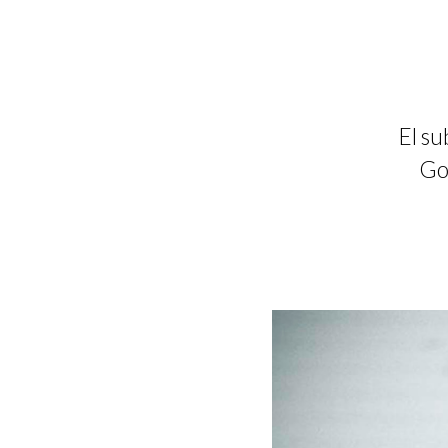
El s
Go