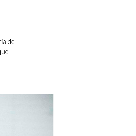
ía de
que