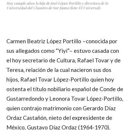
Hoy cumple años la hija de José López Portillo y directora de la
Universidad del Claustro de Sor Juana (foto: El Universal).
Carmen Beatriz López Portillo
–conocida por
sus allegados como “Yiyí”– estuvo casada con
el hoy secretario de Cultura,
Rafael Tovar y de
Teresa
, relación de la cual nacieron sus dos
hijos,
Rafael Tovar López-Portillo
quien hoy
ostenta el título nobiliario español de Conde de
Gustarredondo y
Leonora Tovar López-Portillo
,
quien contrajo matrimonio con
Gerardo Díaz
Ordaz Castañón
, nieto del expresidente de
México,
Gustavo Díaz Ordaz
(1964-1970).