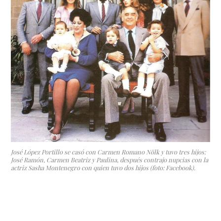
José López Portillo se casó con Carmen Romano Nölk y tuvo tres hijos:
José Ramón, Carmen Beatriz y Paulina, después contrajo nupcias con la
actriz Sasha Montenegro con quien tuvo dos hijos (foto: Facebook).