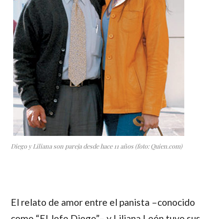
Diego y Liliana son pareja desde hace 11 años (foto: Quien.com)
El relato de amor entre el panista –conocido
como “El Jefe Diego”– y
Liliana León
tuvo sus