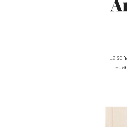
Ar
La sen
edad