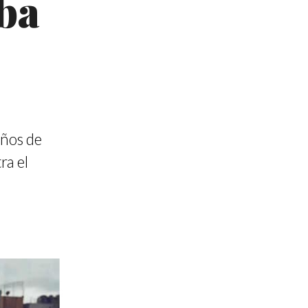
lba
años de
ra el