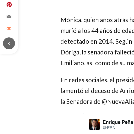
email
Mónica
, quien años atrás 
link
murió a los 44 años de edad
detectado en 2014. Según 
chevron_left
Dóriga
, la senadora fallec
Emiliano,
así como de su m
En redes sociales, el pres
lamentó el deceso de
Arrio
la Senadora de @NuevaAlia