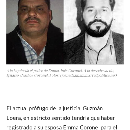
A la izquierda el padre de Emma, Inés Coronel. A la derecha su tio,
Ignacio «Nacho» Coronel. Fotos: (jornada.unam.mx/redpolitica.mx)
El actual prófugo de la justicia,
Guzmán
Loera,
en estricto sentido tendría que haber
registrado a su esposa
Emma Coronel
para el