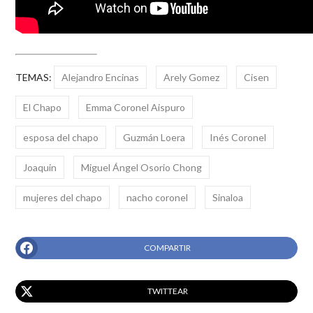
TEMAS:
Alejandro Encinas
Arely Gomez
Cisen
El Chapo
Emma Coronel Aispuro
esposa del chapo
Guzmán Loera
Inés Coronel
Joaquin
Miguel Ángel Osorio Chong
mujeres del chapo
nacho coronel
Sinaloa
COMPARTIR
TWITTEAR