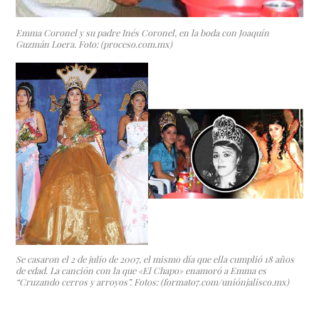
Emma Coronel y su padre Inés Coronel, en la boda con Joaquín
Guzmán Loera. Foto: (proceso.com.mx)
Se casaron el 2 de julio de 2007, el mismo día que ella cumplió 18 años
de edad. La canción con la que «El Chapo» enamoró a Emma es
“Cruzando cerros y arroyos”. Fotos: (formato7.com/uniónjalisco.mx)