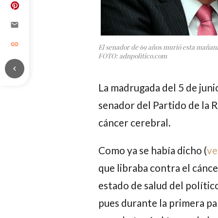
email
link
El senador de 69 años murió esta mañana
FOTO: adnpolitico.com
chevron_left
La madrugada del 5 de juni
senador del Partido de la 
cáncer cerebral.
Como ya se había dicho (
ve
que libraba contra el cánce
estado de salud del políti
pues durante la primera pa