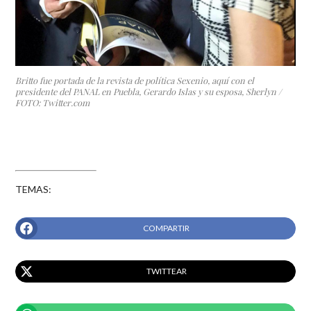
Britto fue portada de la revista de política Sexenio, aquí con el
presidente del PANAL en Puebla, Gerardo Islas y su esposa, Sherlyn /
FOTO: Twitter.com
TEMAS:
COMPARTIR
TWITTEAR