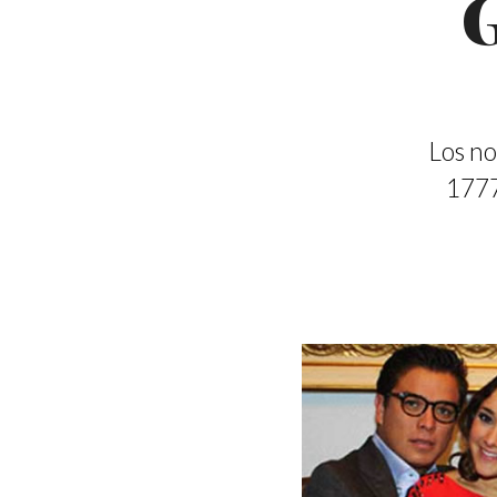
G
Los no
1777