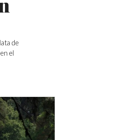
yn
data de
en el