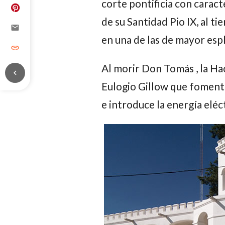
corte pontificia con cara
de su Santidad Pio IX, al t
email
en una de las de mayor esp
link
Al morir Don Tomás , la H
chevron_left
Eulogio Gillow que fomenta
e introduce la energía eléc