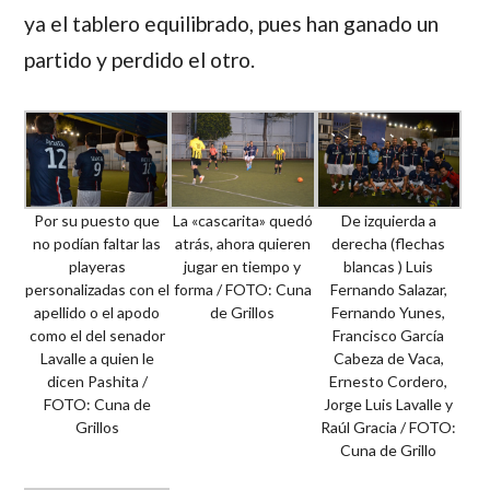
ya el tablero equilibrado, pues han ganado un
partido y perdido el otro.
Por su puesto que
La «cascarita» quedó
De izquierda a
no podían faltar las
atrás, ahora quieren
derecha (flechas
playeras
jugar en tiempo y
blancas ) Luis
personalizadas con el
forma / FOTO: Cuna
Fernando Salazar,
apellido o el apodo
de Grillos
Fernando Yunes,
como el del senador
Francisco García
Lavalle a quien le
Cabeza de Vaca,
dicen Pashita /
Ernesto Cordero,
FOTO: Cuna de
Jorge Luis Lavalle y
Grillos
Raúl Gracia / FOTO:
Cuna de Grillo