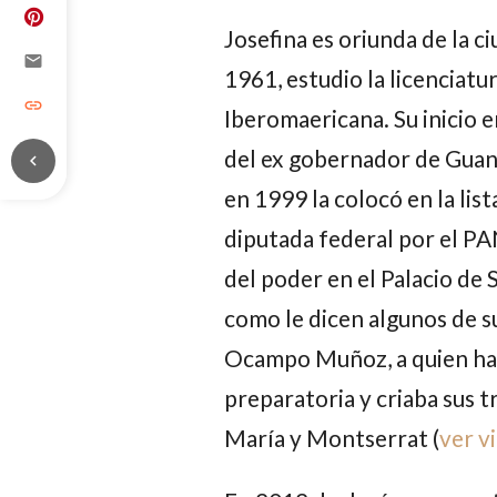
Josefina
es oriunda de la c
email
1961, estudio la licenciat
link
Iberomaericana. Su inicio en
del ex gobernador de Guan
chevron_left
en 1999 la colocó en la lis
diputada federal por el PAN
del poder en el Palacio de 
como le dicen algunos de s
Ocampo Muñoz
, a quien 
preparatoria y criaba sus t
María y Montserrat
(
ver vi