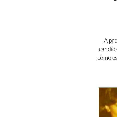
A pro
candida
cómo es 