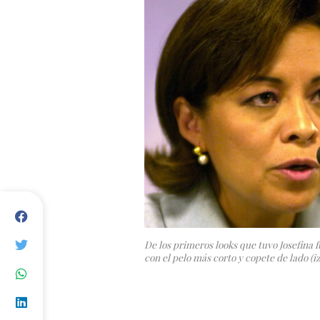
De los primeros looks que tuvo Josefina f
con el pelo más corto y copete de lado 