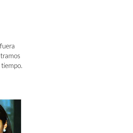
 fuera
ostramos
l tiempo.