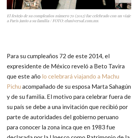
El festejo de su compleaños número 70 (2012) fue celebrado con un viaje
a París junto a su familia / FOTO: eluniversal.com.mx
Para su cumpleaños 72 de este 2014, el
expresidente de México reveló a
Beto Tavira
que este año
lo celebrará viajando a Machu
Pichu
acompañado de su esposa
Marta Sahagún
y de su familia. El motivo para celebrar fuera de
su país se debe a una invitación que recibió por
parte de autoridades del gobierno peruano
para conocer la zona inca que en 1983 fue
declarada por la Unesco como Patrimonio de la