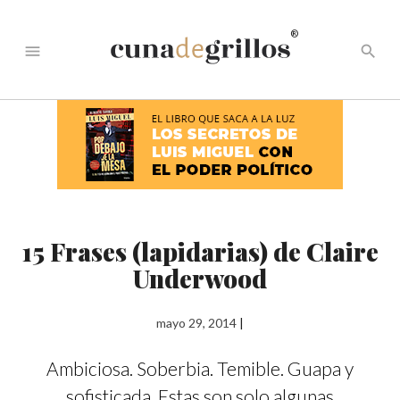
®
menu
search
15 Frases (lapidarias) de Claire
Underwood
mayo 29, 2014
|
Ambiciosa. Soberbia. Temible. Guapa y
sofisticada. Estas son solo algunas