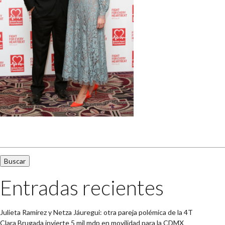
Buscar:
Entradas recientes
Julieta Ramírez y Netza Jáuregui: otra pareja polémica de la 4T
Clara Brugada invierte 5 mil mdp en movilidad para la CDMX