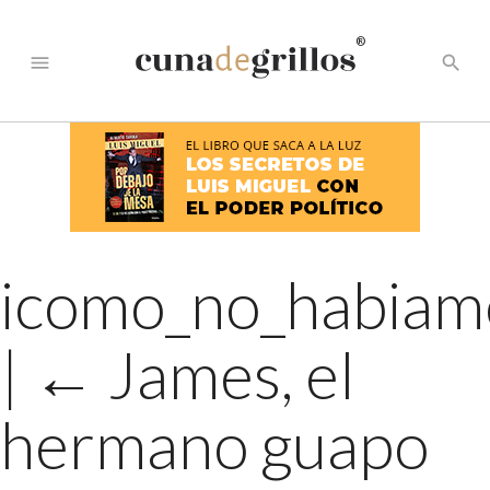
®
menu
search
icomo_no_habiam
|
←
James, el
hermano guapo